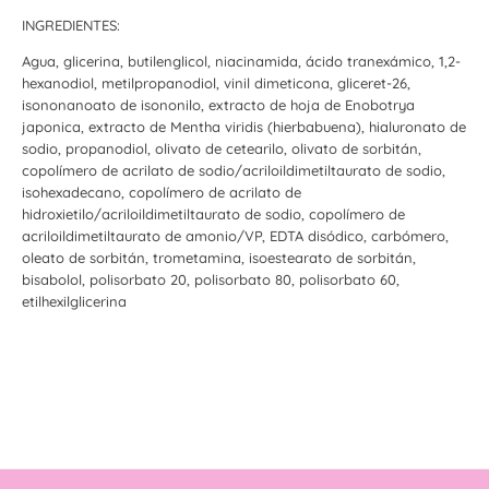
INGREDIENTES:
Agua, glicerina, butilenglicol, niacinamida, ácido tranexámico, 1,2-
hexanodiol, metilpropanodiol, vinil dimeticona, gliceret-26,
isononanoato de isononilo, extracto de hoja de Enobotrya
japonica, extracto de Mentha viridis (hierbabuena), hialuronato de
sodio, propanodiol, olivato de cetearilo, olivato de sorbitán,
copolímero de acrilato de sodio/acriloildimetiltaurato de sodio,
isohexadecano, copolímero de acrilato de
hidroxietilo/acriloildimetiltaurato de sodio, copolímero de
acriloildimetiltaurato de amonio/VP, EDTA disódico, carbómero,
oleato de sorbitán, trometamina, isoestearato de sorbitán,
bisabolol, polisorbato 20, polisorbato 80, polisorbato 60,
etilhexilglicerina