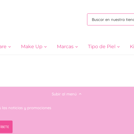
are
Make Up
Marcas
Tipo de Piel
K
Subir al menú
s las noticias y promociones