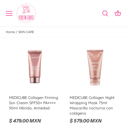
Ir
al
contenido
Home
/
SKIN CARE
MEDICUBE Collagen Firming
MEDICUBE Collagen Night
Sun Cream SPF50+ PA++++
Wrapping Mask 75ml
50ml Híbrido, Antiedad
Mascarilla nocturna con
colágeno
$ 479.00 MXN
$ 579.00 MXN